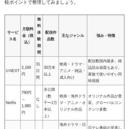
較ポイントで整理してみましょう。
無
料
月額料
サービ
体
配信作
金（税
主なジャンル
強み・特徴
ス名
験
品数
込）
期
間
配信数国内最多。雑
31
映画・ドラマ・
2,189
30万本
誌読み放題もあり。
U-NEXT
日
アニメ・雑誌・
円
以上
家族で使いやすい同
間
成人向け
時視聴
非公開
790円
（数
映画・海外ドラ
オリジナル作品が豊
～
な
Netflix
千〜1万
マ・アニメ・オ
富。グローバルコン
1,980
し
本以
リジナル作品
テンツ多数
円
上）
海外ドラマ・日
日テレ番組の見逃し