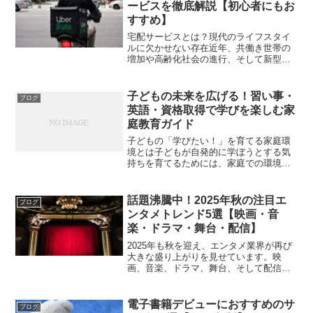
ービスを徹底解説【初心者にもお
すすめ】
宅配サービスとは？現代のライフスタイ
ルに欠かせない存在近年、共働き世帯の
増加や高齢化社会の進行、そして新型コ
ロナウイルスの影響もあり、日常生活を
効率化する「宅配サービス」の需要が急
激に高まっています。食料品から日用
子どもの未来を広げる！習い事・
ブログ
品、家電製品、衣類、さらに...
英語・資格取得で学びを楽しむ家
庭教育ガイド
子どもの「学びたい！」を育てる家庭環
境とは子どもが自発的に学ぼうとする気
持ちを育てるためには、家庭での環境づ
くりが何より大切です。無理に勉強を強
いるのではなく、「楽しい！」「もっと
知りたい！」という好奇心を引き出す工
話題沸騰中！2025年秋の注目エ
ブログ
夫が、長期的な学習意欲を...
ンタメトレンド5選【映画・音
楽・ドラマ・舞台・配信】
2025年も秋を迎え、エンタメ業界が再び
大きな盛り上がりを見せています。映
画、音楽、ドラマ、舞台、そして配信サ
ービスなど、各ジャンルで話題作が続々
と登場。この記事では、最新のトレンド
や注目の作品、そして今後の動向につい
電子書籍デビューにおすすめのサ
ブログ
て、ジャンルごとに詳し...