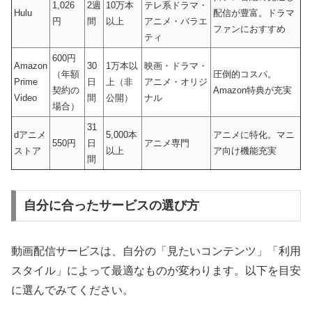
1,026
2週
10万本
テレ系ドラマ・
Hulu
配信が豊富。ドラマ
円
間
以上
アニメ・バラエ
ファンにおすすめ
ティ
600円
Amazon
30
1万本以
映画・ドラマ・
（年額
圧倒的コスパ。
Prime
日
上（非
アニメ・オリジ
契約の
Amazon特典が充実
Video
間
公開）
ナル
場合）
31
dアニメ
5,000本
アニメに特化。マニ
550円
日
アニメ専門
ストア
以上
ア向け機能充実
間
自分に合ったサービスの選び方
動画配信サービスは、自分の「見たいコンテンツ」「利用
スタイル」によって最適なものが変わります。以下を目安
に選んでみてください。