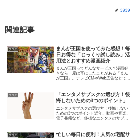
3939
関連記事
まんが王国を使ってみた感想！毎
ブログ
日お得な「じっくり試し読み」活
用法とおすすめ漫画紹介
まんが王国ってどんなサービス？漫画好
きなら一度は耳にしたことがある「まん
が王国」。テレビCMやWeb広告などで目
にする機会も増え、気になっている方も
多いのではないでしょうか。私自身も、
よく利用している電子書籍サービスの一
「エンタメサブスクの選び方！後
ブログ
つで、特に気に入って...
悔しないための3つのポイント」
エンタメサブスクの選び方！後悔しない
ための3つのポイント近年、動画や音楽、
電子書籍など、多様なエンタメのサブス
クリプションサービス（以下、サブス
ク）が急増しています。映画やドラマ、
アニメ、音楽、マンガなどを定額で楽し
忙しい毎日に便利！人気の宅配サ
ブログ
める手軽さから、多くの人...