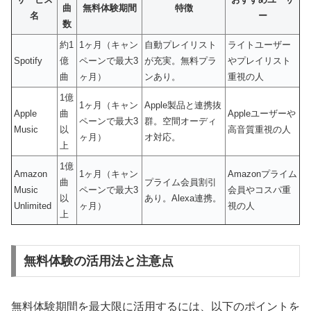
曲
無料体験期間
特徴
名
ー
数
約1
1ヶ月（キャン
自動プレイリスト
ライトユーザー
Spotify
億
ペーンで最大3
が充実。無料プラ
やプレイリスト
曲
ヶ月）
ンあり。
重視の人
1億
1ヶ月（キャン
Apple製品と連携抜
Apple
曲
Appleユーザーや
ペーンで最大3
群。空間オーディ
Music
以
高音質重視の人
ヶ月）
オ対応。
上
1億
Amazon
1ヶ月（キャン
Amazonプライム
曲
プライム会員割引
Music
ペーンで最大3
会員やコスパ重
以
あり。Alexa連携。
Unlimited
ヶ月）
視の人
上
無料体験の活用法と注意点
無料体験期間を最大限に活用するには、以下のポイントを