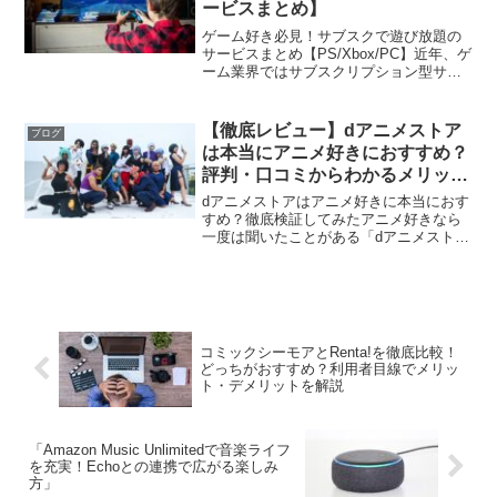
ービスまとめ】
ゲーム好き必見！サブスクで遊び放題の
サービスまとめ【PS/Xbox/PC】近年、ゲ
ーム業界ではサブスクリプション型サー
ビスが急速に普及しています。月額料金
を支払うだけで多数のゲームを自由にプ
レイできるため、購入型のゲームよりも
【徹底レビュー】dアニメストア
ブログ
お得感があり、...
は本当にアニメ好きにおすすめ？
評判・口コミからわかるメリット
と注意点
dアニメストアはアニメ好きに本当におす
すめ？徹底検証してみたアニメ好きなら
一度は聞いたことがある「dアニメスト
ア」。月額料金が安く、配信されている
アニメの作品数も多いことで知られてい
ますが、実際のところ「本当に使いやす
いの？」「他のサービス...
コミックシーモアとRenta!を徹底比較！
どっちがおすすめ？利用者目線でメリッ
ト・デメリットを解説
「Amazon Music Unlimitedで音楽ライフ
を充実！Echoとの連携で広がる楽しみ
方」