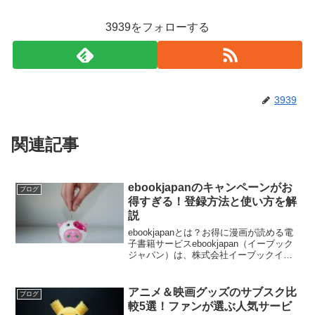
3939をフォローする
3939
関連記事
ebookjapanのキャンペーンがお
ブログ
得すぎる！登録方法と使い方を解
説
ebookjapanとは？お得に漫画が読める電
子書籍サービスebookjapan（イーブック
ジャパン）は、株式会社イーブックイニ
シアティブジャパンとYahoo!が共同で運
営する、電子書籍ストアです。特に漫画
に強みがあり、70万冊以上の作品を...
アニメ＆映画グッズのサブスク比
ブログ
較5選！ファンが選ぶ人気サービ