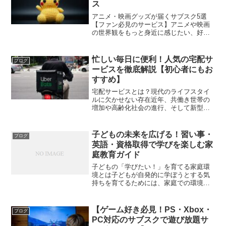
ス
アニメ・映画グッズが届くサブスク5選
【ファン必見のサービス】アニメや映画
の世界観をもっと身近に感じたい、好き
なキャラクターのグッズを手軽に集めた
いと思ったことはありませんか？そんな
ファンのために近年注目されているの
忙しい毎日に便利！人気の宅配サ
ブログ
が、アニメや映画のグッズが...
ービスを徹底解説【初心者にもお
すすめ】
宅配サービスとは？現代のライフスタイ
ルに欠かせない存在近年、共働き世帯の
増加や高齢化社会の進行、そして新型コ
ロナウイルスの影響もあり、日常生活を
効率化する「宅配サービス」の需要が急
激に高まっています。食料品から日用
子どもの未来を広げる！習い事・
ブログ
品、家電製品、衣類、さらに...
英語・資格取得で学びを楽しむ家
庭教育ガイド
子どもの「学びたい！」を育てる家庭環
境とは子どもが自発的に学ぼうとする気
持ちを育てるためには、家庭での環境づ
くりが何より大切です。無理に勉強を強
いるのではなく、「楽しい！」「もっと
知りたい！」という好奇心を引き出す工
【ゲーム好き必見！PS・Xbox・
ブログ
夫が、長期的な学習意欲を...
PC対応のサブスクで遊び放題サ